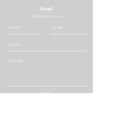
Email
info@keyk-9.com
Send