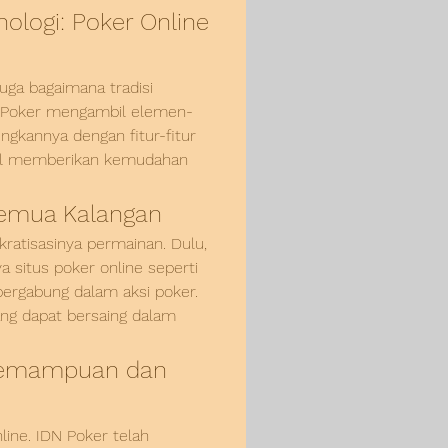
ologi: Poker Online 
juga bagaimana tradisi 
DN Poker mengambil elemen-
gkannya dengan fitur-fitur 
bil memberikan kemudahan 
Semua Kalangan
ratisasinya permainan. Dulu, 
a situs poker online seperti 
ergabung dalam aksi poker. 
ang dapat bersaing dalam 
 Kemampuan dan 
line. IDN Poker telah 