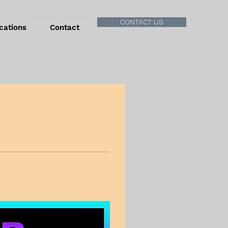
CONTACT US
cations
Contact