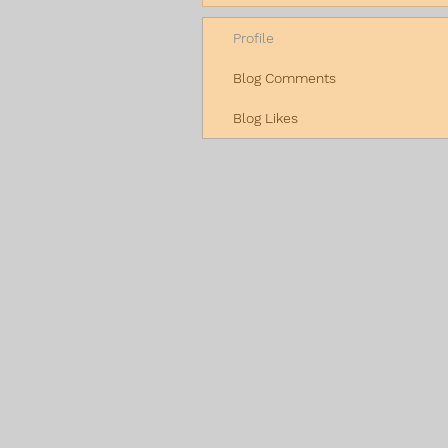
Profile
Blog Comments
Blog Likes